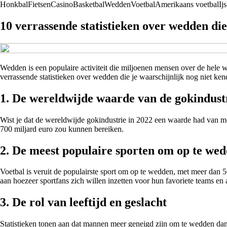
Honkbal
Fietsen
Casino
Basketbal
Wedden
Voetbal
Amerikaans voetbal
Ij
10 verrassende statistieken over wedden die
Wedden is een populaire activiteit die miljoenen mensen over de hele 
verrassende statistieken over wedden die je waarschijnlijk nog niet ken
1. De wereldwijde waarde van de gokindust
Wist je dat de wereldwijde gokindustrie in 2022 een waarde had van me
700 miljard euro zou kunnen bereiken.
2. De meest populaire sporten om op te we
Voetbal is veruit de populairste sport om op te wedden, met meer dan 
aan hoezeer sportfans zich willen inzetten voor hun favoriete teams en a
3. De rol van leeftijd en geslacht
Statistieken tonen aan dat mannen meer geneigd zijn om te wedden dan