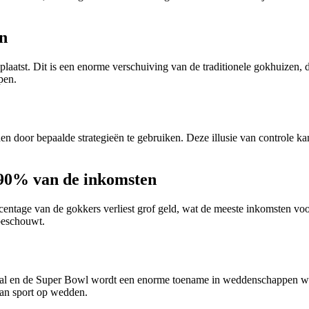
.
en
t. Dit is een enorme verschuiving van de traditionele gokhuizen, die h
pen.
door bepaalde strategieën te gebruiken. Deze illusie van controle kan 
 90% van de inkomsten
ercentage van de gokkers verliest grof geld, wat de meeste inkomsten v
 beschouwt.
al en de Super Bowl wordt een enorme toename in weddenschappen waa
an sport op wedden.