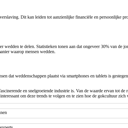
laving. Dit kan leiden tot aanzienlijke financiële en persoonlijke pro
er wedden te delen. Statistieken tonen aan dat ongeveer 30% van de jo
 manier waarop mensen wedden.
n dat weddenschappen plaatst via smartphones en tablets is gestegen 
fascinerende en snelgroeiende industrie is. Van de waarde ervan tot de
interessant om deze trends te volgen en te zien hoe de gokcultuur zich 
anen
experts