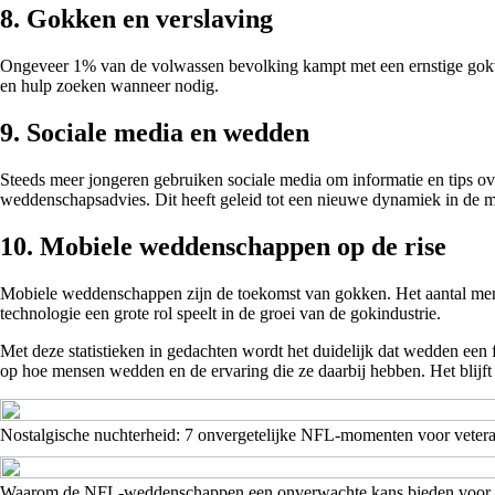
8. Gokken en verslaving
Ongeveer 1% van de volwassen bevolking kampt met een ernstige gokvers
en hulp zoeken wanneer nodig.
9. Sociale media en wedden
Steeds meer jongeren gebruiken sociale media om informatie en tips ov
weddenschapsadvies. Dit heeft geleid tot een nieuwe dynamiek in de
10. Mobiele weddenschappen op de rise
Mobiele weddenschappen zijn de toekomst van gokken. Het aantal mense
technologie een grote rol speelt in de groei van de gokindustrie.
Met deze statistieken in gedachten wordt het duidelijk dat wedden een 
op hoe mensen wedden en de ervaring die ze daarbij hebben. Het blijft 
Nostalgische nuchterheid: 7 onvergetelijke NFL-momenten voor veter
Waarom de NFL-weddenschappen een onverwachte kans bieden voor 