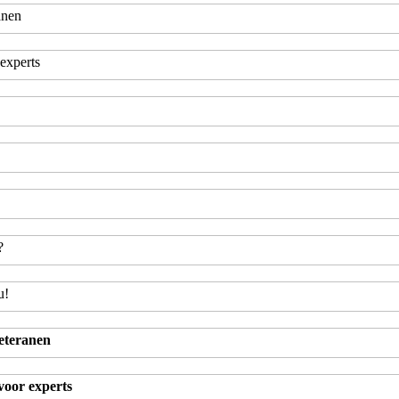
anen
experts
?
u!
eteranen
oor experts