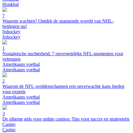
Honkbal
7
Waarom wachten? Ontdek de spannende wereld van NHL-
bettingen nu!
Ijshockey
Ijshockey
1
Nostalgische nuchterheid: 7 onvergetelijke NFL-momenten voor
veteranen
Amerikaans voetbal
Amerikaans voetbal
2
Waarom de NFL-weddenschappen een onverwachte kans bieden
voor experts
Amerikaans voetbal
Amerikaans voetbal
3
De ultieme gids voor online casinos: Tips voor succes en strategieën
Casino
Casino