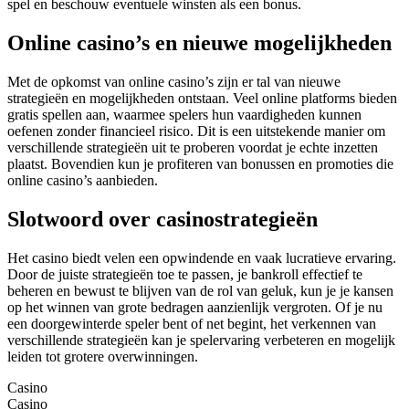
spel en beschouw eventuele winsten als een bonus.
Online casino’s en nieuwe mogelijkheden
Met de opkomst van online casino’s zijn er tal van nieuwe
strategieën en mogelijkheden ontstaan. Veel online platforms bieden
gratis spellen aan, waarmee spelers hun vaardigheden kunnen
oefenen zonder financieel risico. Dit is een uitstekende manier om
verschillende strategieën uit te proberen voordat je echte inzetten
plaatst. Bovendien kun je profiteren van bonussen en promoties die
online casino’s aanbieden.
Slotwoord over casinostrategieën
Het casino biedt velen een opwindende en vaak lucratieve ervaring.
Door de juiste strategieën toe te passen, je bankroll effectief te
beheren en bewust te blijven van de rol van geluk, kun je je kansen
op het winnen van grote bedragen aanzienlijk vergroten. Of je nu
een doorgewinterde speler bent of net begint, het verkennen van
verschillende strategieën kan je spelervaring verbeteren en mogelijk
leiden tot grotere overwinningen.
Casino
Casino