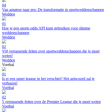
04
Van amateur naar pro: De transformatie in sportweddenschappen
Wedden
01
Hoe je een sports odds API kunt gebruiken voor slimme
weddenschappen
Wedden
02
Vijf verrassende feiten over sportweddenschappen die je moet
weten!
Wedden
Voetbal
01
Is er een super league in het verschiet? Het antwoord zal je
verbazen!
Voetbal
02
5 verrassende feiten over de Premier League die je moet weten
Voetbal