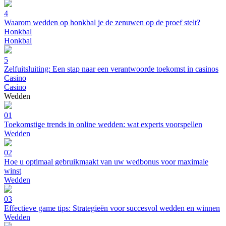
4
Waarom wedden op honkbal je de zenuwen op de proef stelt?
Honkbal
Honkbal
5
Zelfuitsluiting: Een stap naar een verantwoorde toekomst in casinos
Casino
Casino
Wedden
01
Toekomstige trends in online wedden: wat experts voorspellen
Wedden
02
Hoe u optimaal gebruikmaakt van uw wedbonus voor maximale
winst
Wedden
03
Effectieve game tips: Strategieën voor succesvol wedden en winnen
Wedden