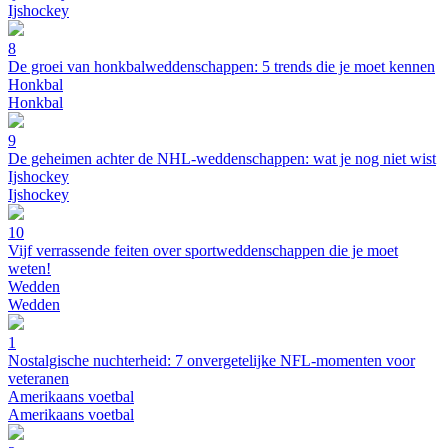
Ijshockey
8
De groei van honkbalweddenschappen: 5 trends die je moet kennen
Honkbal
Honkbal
9
De geheimen achter de NHL-weddenschappen: wat je nog niet wist
Ijshockey
Ijshockey
10
Vijf verrassende feiten over sportweddenschappen die je moet
weten!
Wedden
Wedden
1
Nostalgische nuchterheid: 7 onvergetelijke NFL-momenten voor
veteranen
Amerikaans voetbal
Amerikaans voetbal