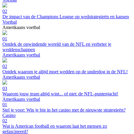
02
De impact van de Champions League op wedstrategieën en kansen
Voetbal
Amerikaans voetbal
01
Ontdek de opwindende wereld van de NFL en verbeter je
weddenschappen
Amerikaans voetbal
02
Ontdek waarom je altijd moet wedden op de underdog in de NFL!
Amerikaans voetbal
03
Waarom jouw team altijd wint... of niet: de NFL-puntenjacht!
Amerikaans voetbal
01
Stel je voor: Win je big in het casino met de nieuwste strategieën?
Casino
02
Wat is American football en waarom laat het mensen zo
gefascineerd?