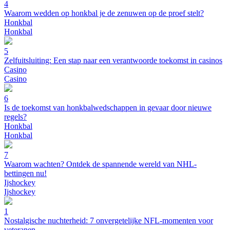
4
Waarom wedden op honkbal je de zenuwen op de proef stelt?
Honkbal
Honkbal
5
Zelfuitsluiting: Een stap naar een verantwoorde toekomst in casinos
Casino
Casino
6
Is de toekomst van honkbalwedschappen in gevaar door nieuwe
regels?
Honkbal
Honkbal
7
Waarom wachten? Ontdek de spannende wereld van NHL-
bettingen nu!
Ijshockey
Ijshockey
1
Nostalgische nuchterheid: 7 onvergetelijke NFL-momenten voor
veteranen