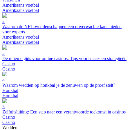
Amerikaans voetbal
Amerikaans voetbal
2
Waarom de NFL-weddenschappen een onverwachte kans bieden
voor experts
Amerikaans voetbal
Amerikaans voetbal
3
De ultieme gids voor online casinos: Tips voor succes en strategieën
Casino
Casino
4
Waarom wedden op honkbal je de zenuwen op de proef stelt?
Honkbal
Honkbal
5
Zelfuitsluiting: Een stap naar een verantwoorde toekomst in casinos
Casino
Casino
Wedden