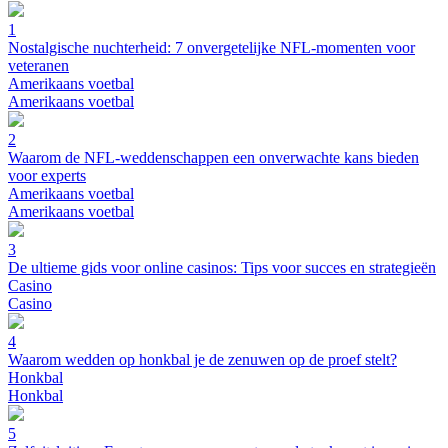
1
Nostalgische nuchterheid: 7 onvergetelijke NFL-momenten voor
veteranen
Amerikaans voetbal
Amerikaans voetbal
2
Waarom de NFL-weddenschappen een onverwachte kans bieden
voor experts
Amerikaans voetbal
Amerikaans voetbal
3
De ultieme gids voor online casinos: Tips voor succes en strategieën
Casino
Casino
4
Waarom wedden op honkbal je de zenuwen op de proef stelt?
Honkbal
Honkbal
5